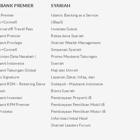
BANK PREMIER
SYARIAH
 Premier
Islamic Banking as a Service
nk+ConneX
(iBaaS)
rcard® Travel Pass
Investasi Sukuk
ank Premier
Reksa dana Syariah
nk Privilege
Shariah Wealth Management
nk+ConneX
Simpanan Syariah
inian Data Nasabah |
Promo Maybank Tabungan
ank Indonesia
Syariah
ank Tabungan Global
Haji dan Umroh
s Signature
Layanan Zakat, Infaq, dan
ank RDN – Rekening Dana
Sodaqoh - Maybank Indonesia
bah
Bisnis Syariah
nk Investasi
Pembiayaan Properti iB
ank KPM Premier
Pembiayaan Pemilikan Mobil iB
Proteksi
Pembiayaan Pemilikan Motor iB
Informasi Imbal Hasil
Shariah Leaders Forum