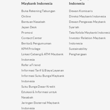
Maybank Indonesia
Indonesia
Buka Rekening Tabungan
Dewan Komisaris
Online
Direksi Maybank Indonesia
Bantuan Nasabah
Dewan Pengawas Maybank
Japan Desk
Syariah
Promosi
Tata Kelola Maybank Indonesi
Contact Center
Investor Relation Maybank
Berita & Pengumuman
Indonesia
KPM Privilege
Sustainability
Lokasi Cabang & ATM Maybank
Penghargaan
Indonesia
Refer a Friend
Informasi Tarif & Biaya Layanan
Informasi Suku Bunga Maybank
Indonesia
Suku Bunga Dasar Kredit
Edukasi & Informasi untuk
Nasabah
Jaringan Eksternal Maybank
Indonesia