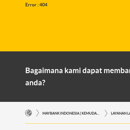
Error : 404
Bagaimana kami dapat memba
anda?
MAYBANK INDONESIA | KEMUDAHAN TRANSAKSI FINANSIAL DI UJUNG JARI ANDA