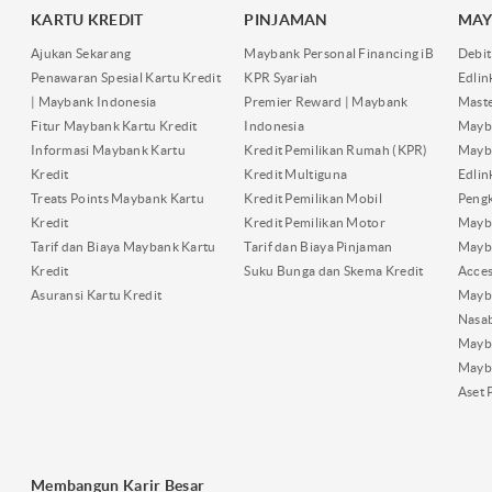
KARTU KREDIT
PINJAMAN
MAY
Ajukan Sekarang
Maybank Personal Financing iB
Debit
Penawaran Spesial Kartu Kredit
KPR Syariah
Edli
| Maybank Indonesia
Premier Reward | Maybank
Maste
Fitur Maybank Kartu Kredit
Indonesia
Mayb
Informasi Maybank Kartu
Kredit Pemilikan Rumah (KPR)
Mayba
Kredit
Kredit Multiguna
Edli
Treats Points Maybank Kartu
Kredit Pemilikan Mobil
Pengk
Kredit
Kredit Pemilikan Motor
Mayb
Tarif dan Biaya Maybank Kartu
Tarif dan Biaya Pinjaman
Mayb
Kredit
Suku Bunga dan Skema Kredit
Acces
Asuransi Kartu Kredit
Mayb
Nasa
Mayba
Mayb
Aset 
Membangun Karir Besar