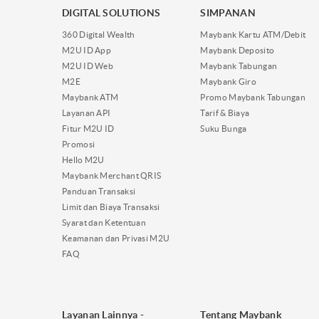
DIGITAL SOLUTIONS
SIMPANAN
360 Digital Wealth
Maybank Kartu ATM/Debit
M2U ID App
Maybank Deposito
M2U ID Web
Maybank Tabungan
M2E
Maybank Giro
Maybank ATM
Promo Maybank Tabungan
Layanan API
Tarif & Biaya
Fitur M2U ID
Suku Bunga
Promosi
Hello M2U
Maybank Merchant QRIS
Panduan Transaksi
Limit dan Biaya Transaksi
Syarat dan Ketentuan
Keamanan dan Privasi M2U
FAQ
Layanan Lainnya -
Tentang Maybank