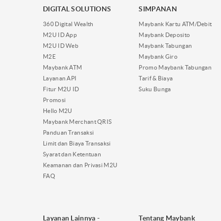
DIGITAL SOLUTIONS
SIMPANAN
360 Digital Wealth
Maybank Kartu ATM/Debit
M2U ID App
Maybank Deposito
M2U ID Web
Maybank Tabungan
M2E
Maybank Giro
Maybank ATM
Promo Maybank Tabungan
Layanan API
Tarif & Biaya
Fitur M2U ID
Suku Bunga
Promosi
Hello M2U
Maybank Merchant QRIS
Panduan Transaksi
Limit dan Biaya Transaksi
Syarat dan Ketentuan
Keamanan dan Privasi M2U
FAQ
Layanan Lainnya -
Tentang Maybank