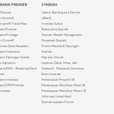
BANK PREMIER
SYARIAH
 Premier
Islamic Banking as a Service
nk+ConneX
(iBaaS)
rcard® Travel Pass
Investasi Sukuk
ank Premier
Reksa dana Syariah
nk Privilege
Shariah Wealth Management
nk+ConneX
Simpanan Syariah
inian Data Nasabah |
Promo Maybank Tabungan
ank Indonesia
Syariah
ank Tabungan Global
Haji dan Umroh
s Signature
Layanan Zakat, Infaq, dan
ank RDN – Rekening Dana
Sodaqoh - Maybank Indonesia
bah
Bisnis Syariah
nk Investasi
Pembiayaan Properti iB
ank KPM Premier
Pembiayaan Pemilikan Mobil iB
Proteksi
Pembiayaan Pemilikan Motor iB
Informasi Imbal Hasil
Shariah Leaders Forum