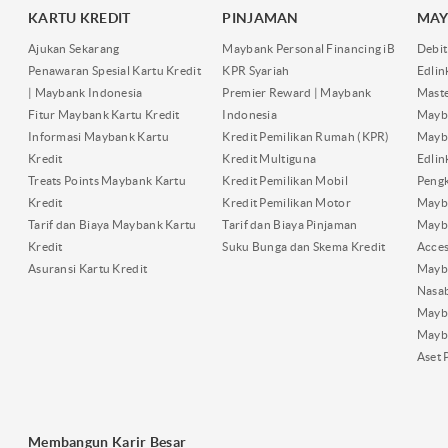
KARTU KREDIT
PINJAMAN
MAY
Ajukan Sekarang
Maybank Personal Financing iB
Debit
Penawaran Spesial Kartu Kredit
KPR Syariah
Edli
| Maybank Indonesia
Premier Reward | Maybank
Maste
Fitur Maybank Kartu Kredit
Indonesia
Mayb
Informasi Maybank Kartu
Kredit Pemilikan Rumah (KPR)
Mayba
Kredit
Kredit Multiguna
Edli
Treats Points Maybank Kartu
Kredit Pemilikan Mobil
Pengk
Kredit
Kredit Pemilikan Motor
Mayb
Tarif dan Biaya Maybank Kartu
Tarif dan Biaya Pinjaman
Mayb
Kredit
Suku Bunga dan Skema Kredit
Acces
Asuransi Kartu Kredit
Mayb
Nasa
Mayba
Mayb
Aset 
Membangun Karir Besar