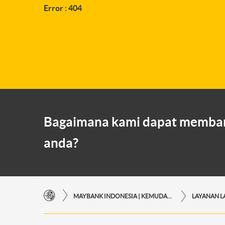
Error : 404
Bagaimana kami dapat memba
anda?
MAYBANK INDONESIA | KEMUDAHAN TRANSAKSI FINANSIAL DI UJUNG JARI ANDA