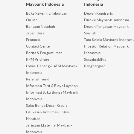
Maybank Indonesia
Indonesia
Buka Rekening Tabungan
Dewan Komisaris
Online
Direksi Maybank Indonesia
Bantuan Nasabah
Dewan Pengawas Maybank
Japan Desk
Syariah
Promosi
Tata Kelola Maybank Indonesi
Contact Center
Investor Relation Maybank
Berita & Pengumuman
Indonesia
KPM Privilege
Sustainability
Lokasi Cabang & ATM Maybank
Penghargaan
Indonesia
Refer a Friend
Informasi Tarif & Biaya Layanan
Informasi Suku Bunga Maybank
Indonesia
Suku Bunga Dasar Kredit
Edukasi & Informasi untuk
Nasabah
Jaringan Eksternal Maybank
Indonesia