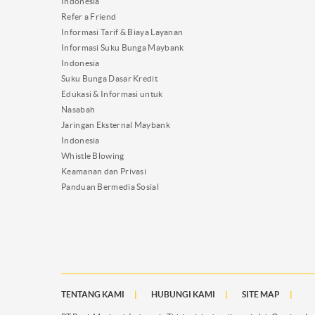
Indonesia
Refer a Friend
Informasi Tarif & Biaya Layanan
Informasi Suku Bunga Maybank
Indonesia
Suku Bunga Dasar Kredit
Edukasi & Informasi untuk
Nasabah
Jaringan Eksternal Maybank
Indonesia
Whistle Blowing
Keamanan dan Privasi
Panduan Bermedia Sosial
TENTANG KAMI
HUBUNGI KAMI
SITE MAP