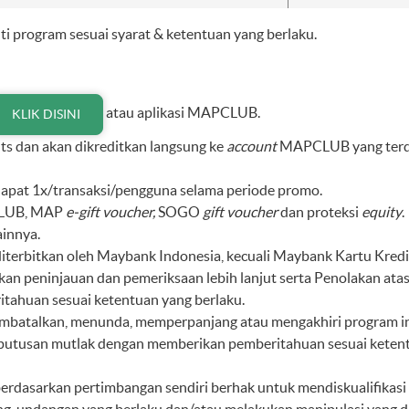
i program sesuai syarat & ketentuan yang berlaku.
atau aplikasi MAPCLUB.
KLIK DISINI
s dan akan dikreditkan langsung ke
account
MAPCLUB yang terdaft
pat 1x/transaksi/pengguna selama periode promo.
PCLUB, MAP
e-gift voucher,
SOGO
gift voucher
dan proteksi
equity
.
innya.
diterbitkan oleh Maybank Indonesia, kecuali Maybank Kartu Kre
an peninjauan dan pemeriksaan lebih lanjut serta Penolakan at
tahuan sesuai ketentuan yang berlaku.
batalkan, menunda, memperpanjang atau mengakhiri program ini
putusan mutlak dengan memberikan pemberitahuan sesuai ketent
dasarkan pertimbangan sendiri berhak untuk mendiskualifikasi 