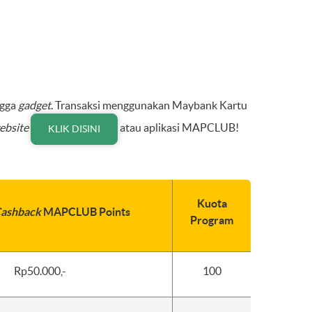
ngga
gadget
. Transaksi menggunakan Maybank Kartu
ebsite
atau aplikasi MAPCLUB!
KLIK DISINI
Kuota
ashback
MAPCLUB Points
Program
Rp50.000,-
100