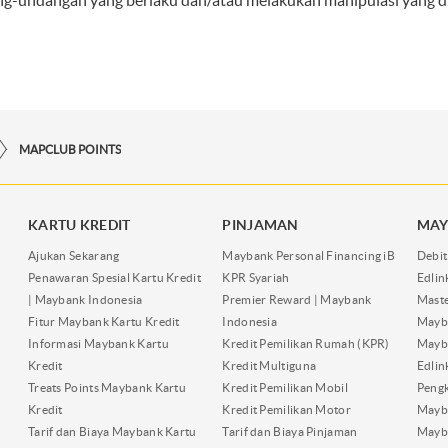
ng-undangan yang berlaku dan/atau melakukan manipulasi yang 
MAPCLUB POINTS
KARTU KREDIT
PINJAMAN
MAY
Ajukan Sekarang
Maybank Personal Financing iB
Debit
Penawaran Spesial Kartu Kredit
KPR Syariah
Edli
| Maybank Indonesia
Premier Reward | Maybank
Maste
Fitur Maybank Kartu Kredit
Indonesia
Mayb
Informasi Maybank Kartu
Kredit Pemilikan Rumah (KPR)
Mayba
Kredit
Kredit Multiguna
Edli
Treats Points Maybank Kartu
Kredit Pemilikan Mobil
Pengk
Kredit
Kredit Pemilikan Motor
Mayb
Tarif dan Biaya Maybank Kartu
Tarif dan Biaya Pinjaman
Mayb