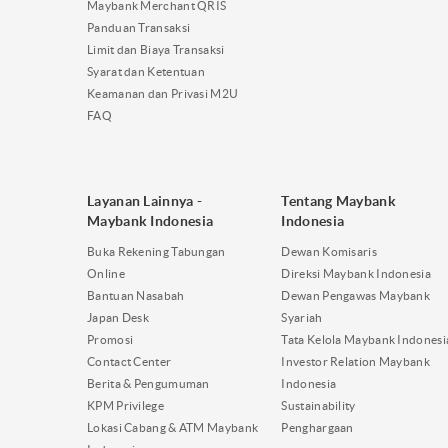
Maybank Merchant QRIS
Panduan Transaksi
Limit dan Biaya Transaksi
Syarat dan Ketentuan
Keamanan dan Privasi M2U
FAQ
Layanan Lainnya -
Tentang Maybank
Maybank Indonesia
Indonesia
Buka Rekening Tabungan
Dewan Komisaris
Online
Direksi Maybank Indonesia
Bantuan Nasabah
Dewan Pengawas Maybank
Japan Desk
Syariah
Promosi
Tata Kelola Maybank Indonesi
Contact Center
Investor Relation Maybank
Berita & Pengumuman
Indonesia
KPM Privilege
Sustainability
Lokasi Cabang & ATM Maybank
Penghargaan