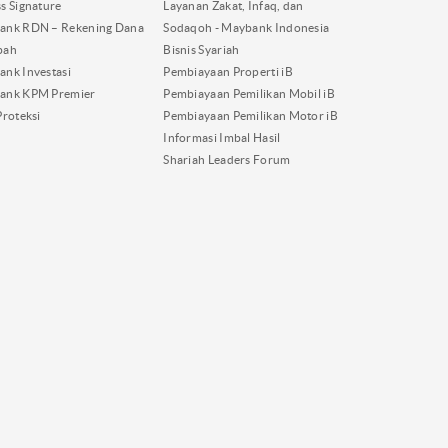
s Signature
Layanan Zakat, Infaq, dan
ank RDN – Rekening Dana
Sodaqoh - Maybank Indonesia
bah
Bisnis Syariah
nk Investasi
Pembiayaan Properti iB
ank KPM Premier
Pembiayaan Pemilikan Mobil iB
Proteksi
Pembiayaan Pemilikan Motor iB
Informasi Imbal Hasil
Shariah Leaders Forum