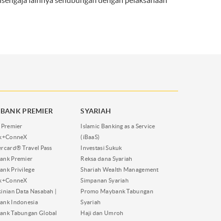
disengaja lainnya sehubungan dengan pelaksanaan
BANK PREMIER
SYARIAH
 Premier
Islamic Banking as a Service
nk+ConneX
(iBaaS)
rcard® Travel Pass
Investasi Sukuk
ank Premier
Reksa dana Syariah
nk Privilege
Shariah Wealth Management
nk+ConneX
Simpanan Syariah
inian Data Nasabah |
Promo Maybank Tabungan
ank Indonesia
Syariah
ank Tabungan Global
Haji dan Umroh