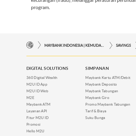
kecurangan (fraud), melanggar peraturan perunda
program.
MAYBANK INDONESIA | KEMUDAHAN TRANSAKSI FINANSIAL DI UJUNG JARI ANDA
SAVINGS
DIGITAL SOLUTIONS
SIMPANAN
360 Digital Wealth
Maybank Kartu ATM/Debit
M2U ID App
Maybank Deposito
M2U ID Web
Maybank Tabungan
M2E
Maybank Giro
Maybank ATM
Promo Maybank Tabungan
Layanan API
Tarif & Biaya
Fitur M2U ID
Suku Bunga
Promosi
Hello M2U